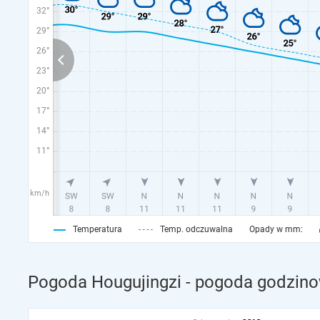
32°
29°
26°
23°
20°
17°
14°
11°
km/h
Temperatura
Temp. odczuwalna
Opady w mm:
Pogoda Hougujingzi - pogoda godzinow