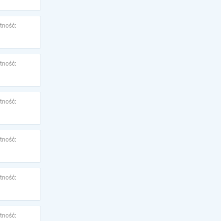
tność:
tność:
tność:
tność:
tność:
tność: