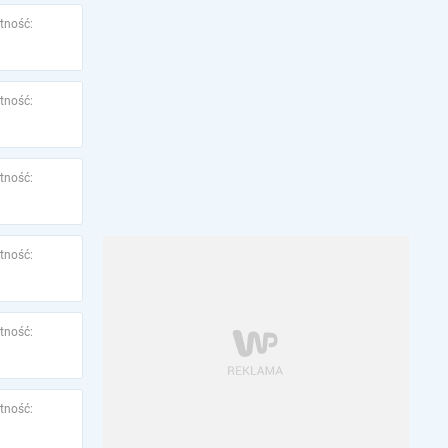
tność:
tność:
tność:
tność:
tność:
tność: