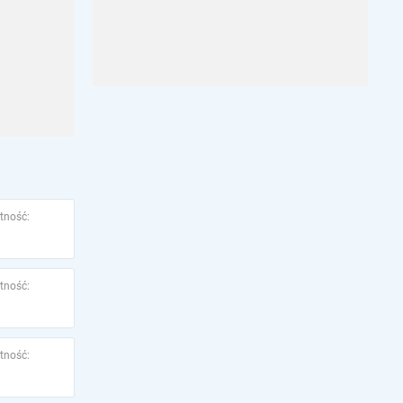
tność:
tność:
tność: