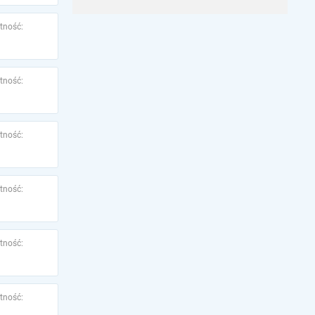
tność:
tność:
tność:
tność:
tność:
tność: