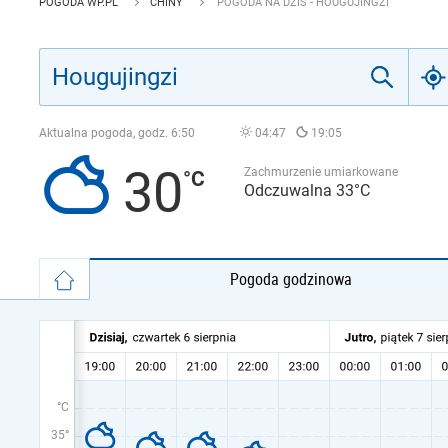
POGODA WP.PL
CHINY
POGODA NA DZIŚ - HOUGUJINGZI
Aktualna pogoda, godz.
6:50
04:47
19:05
30
Zachmurzenie umiarkowane
Odczuwalna 33°C
Pogoda godzinowa
°C
35°