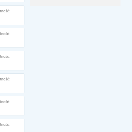
tność:
tność:
tność:
tność:
tność:
tność: