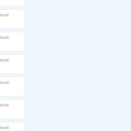
tność:
tność:
tność:
tność:
tność:
tność: