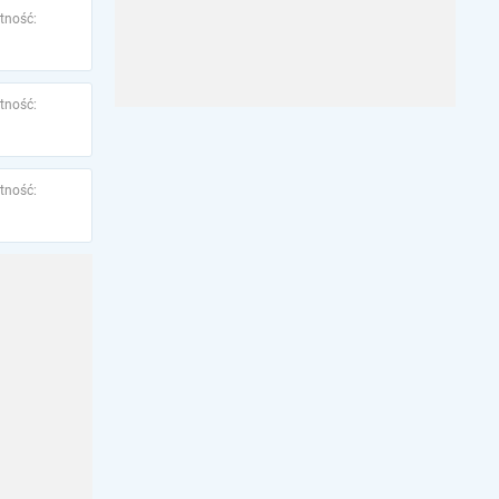
tność:
tność:
tność: