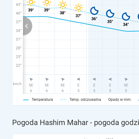
43°
40°
37°
34°
31°
28°
25°
22°
km/h
Temperatura
Temp. odczuwalna
Opady w mm:
Pogoda Hashim Mahar - pogoda godzi