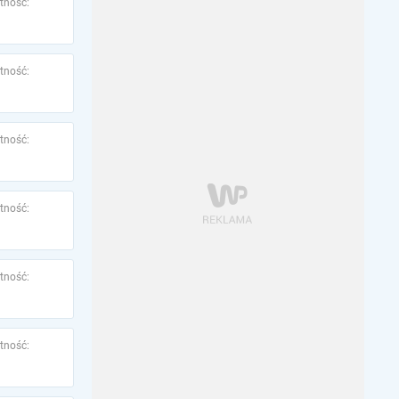
tność:
tność:
tność:
tność:
tność:
tność: