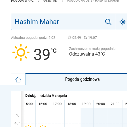
POGODA WP.PL
PAKISTAN
POGODA NA DZIŚ - HASHIM MAHAR
Aktualna pogoda, godz.
2:02
05:49
19:07
39
Zachmurzenie małe, pogodnie
Odczuwalna 43°C
Pogoda godzinowa
°C
46°