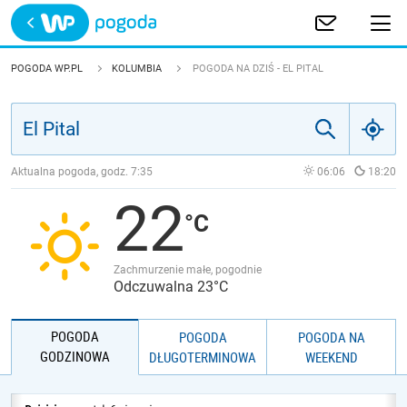
Trwa ładowanie
POLSKA
POGODA WP.PL
KOLUMBIA
POGODA NA DZIŚ - EL PITAL
EUROPA
ŚWIAT
Aktualna pogoda, godz.
7:35
06:06
18:20
22
JAKOŚĆ POWIETRZA
Zachmurzenie małe, pogodnie
Odczuwalna 23°C
POGODA
POGODA
POGODA NA
GODZINOWA
DŁUGOTERMINOWA
WEEKEND