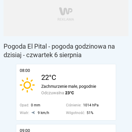
Pogoda El Pital - pogoda godzinowa na
dzisiaj
- czwartek 6 sierpnia
08:00
22°C
Zachmurzenie małe, pogodnie
Odczuwalna
23°C
Opad:
0 mm
Ciśnienie:
1014 hPa
Wiatr:
9 km/h
Wilgotność:
51%
09:00