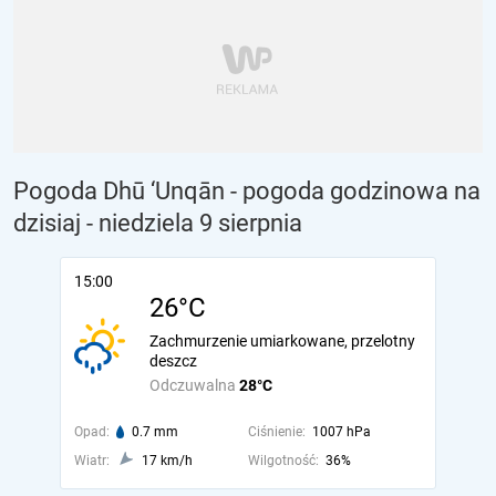
Pogoda Dhū ‘Unqān - pogoda godzinowa na
dzisiaj
- niedziela 9 sierpnia
15:00
26°C
Zachmurzenie umiarkowane, przelotny
deszcz
Odczuwalna
28°C
Opad:
0.7 mm
Ciśnienie:
1007 hPa
Wiatr:
17 km/h
Wilgotność:
36%