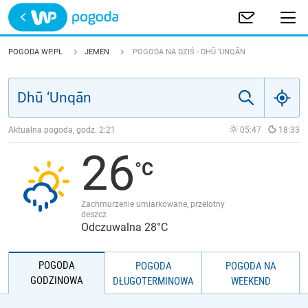
Trwa ładowanie
POLSKA
POGODA WP.PL
JEMEN
POGODA NA DZIŚ - DHŪ ‘UNQĀN
EUROPA
ŚWIAT
Aktualna pogoda, godz.
2:21
05:47
18:33
26
JAKOŚĆ POWIETRZA
Zachmurzenie umiarkowane, przelotny
deszcz
Odczuwalna 28°C
POGODA
POGODA
POGODA NA
GODZINOWA
DŁUGOTERMINOWA
WEEKEND