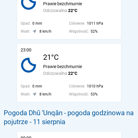
Prawie bezchmurnie
Odczuwalna
22°C
Opad:
0 mm
Ciśnienie:
1011 hPa
Wiatr:
8 km/h
Wilgotność:
52%
23:00
21°C
Prawie bezchmurnie
Odczuwalna
22°C
Opad:
0 mm
Ciśnienie:
1010 hPa
Wiatr:
8 km/h
Wilgotność:
53%
Pogoda Dhū ‘Unqān - pogoda godzinowa na
pojutrze
- 11 sierpnia