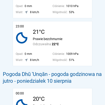
Opad:
0 mm
Ciśnienie:
1010 hPa
Wiatr:
8 km/h
Wilgotność:
53%
23:00
21°C
Prawie bezchmurnie
Odczuwalna
22°C
Opad:
0 mm
Ciśnienie:
1009 hPa
Wiatr:
8 km/h
Wilgotność:
51%
Pogoda Dhū ‘Unqān - pogoda godzinowa na
jutro
- poniedziałek 10 sierpnia
00:00
20°C