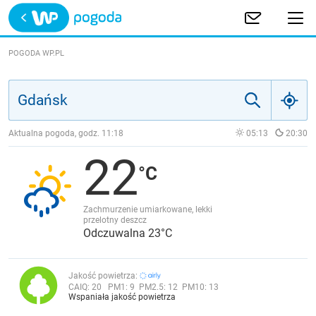
Trwa ładowanie
POLSKA
POGODA WP.PL
EUROPA
ŚWIAT
Aktualna pogoda, godz.
11:18
05:13
20:30
22
JAKOŚĆ POWIETRZA
Zachmurzenie umiarkowane, lekki
przelotny deszcz
Odczuwalna 23°C
Jakość powietrza:
CAIQ:
20
PM1:
9
PM2.5:
12
PM10:
13
Wspaniała jakość powietrza