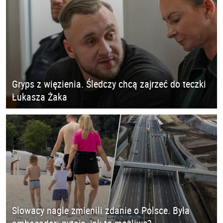
Gryps z więzienia. Śledczy chcą zajrzeć do teczki
Łukasza Żaka
Słowacy nagle zmienili zdanie o Polsce. Była