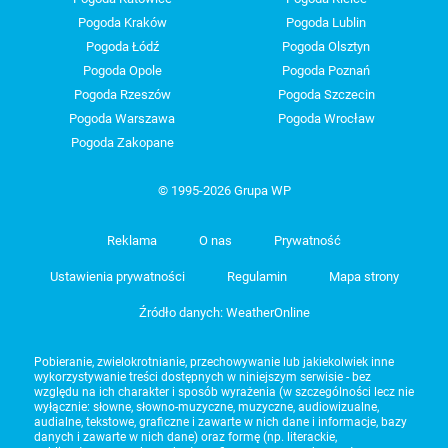
Pogoda Kraków
Pogoda Lublin
Pogoda Łódź
Pogoda Olsztyn
Pogoda Opole
Pogoda Poznań
Pogoda Rzeszów
Pogoda Szczecin
Pogoda Warszawa
Pogoda Wrocław
Pogoda Zakopane
© 1995-2026 Grupa WP
Reklama
O nas
Prywatność
Ustawienia prywatności
Regulamin
Mapa strony
Źródło danych: WeatherOnline
Pobieranie, zwielokrotnianie, przechowywanie lub jakiekolwiek inne
wykorzystywanie treści dostępnych w niniejszym serwisie - bez
względu na ich charakter i sposób wyrażenia (w szczególności lecz nie
wyłącznie: słowne, słowno-muzyczne, muzyczne, audiowizualne,
audialne, tekstowe, graficzne i zawarte w nich dane i informacje, bazy
danych i zawarte w nich dane) oraz formę (np. literackie,