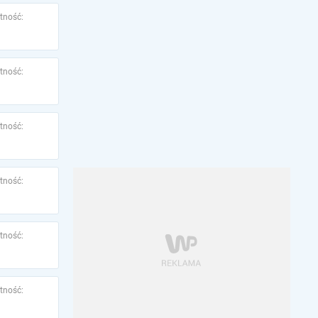
tność:
tność:
tność:
tność:
tność:
tność: