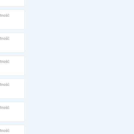
tność:
tność:
tność:
tność:
tność:
tność: