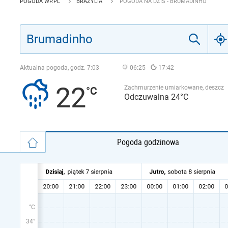
POGODA WP.PL
BRAZYLIA
POGODA NA DZIŚ - BRUMADINHO
Aktualna pogoda, godz.
7:03
06:25
17:42
22
Zachmurzenie umiarkowane, deszcz
Odczuwalna 24°C
Pogoda godzinowa
°C
34°