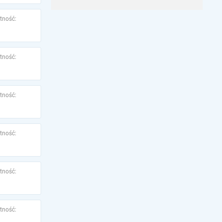
tność:
tność:
tność:
tność:
tność:
tność: