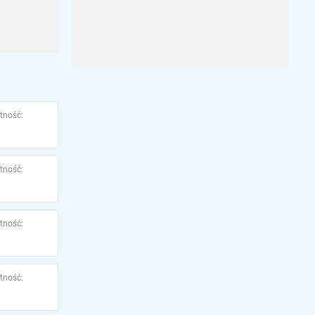
tność:
tność:
tność:
tność: