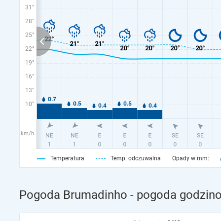
31°
28°
25°
22°
19°
16°
13°
10°
km/h
Temperatura
Temp. odczuwalna
Opady w mm:
Pogoda Brumadinho - pogoda godzinow