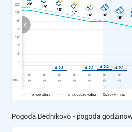
22°
19°
16°
13°
10°
7°
4°
1°
km/h
Temperatura
Temp. odczuwalna
Opady w mm:
Pogoda Bednikovo - pogoda godzinowa