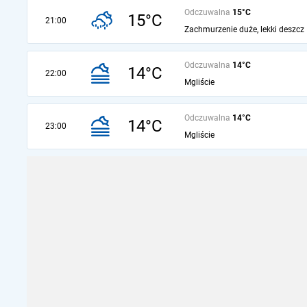
Odczuwalna
15°C
15°C
21:00
Zachmurzenie duże, lekki deszcz
Odczuwalna
14°C
14°C
22:00
Mgliście
Odczuwalna
14°C
14°C
23:00
Mgliście