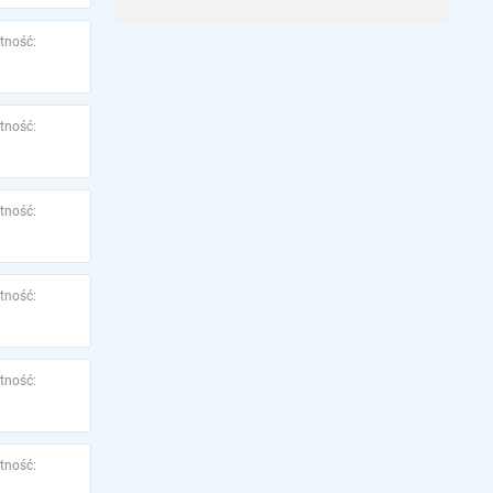
tność:
tność:
tność:
tność:
tność:
tność: