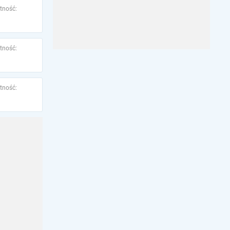
tność:
tność:
tność: