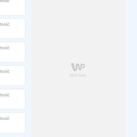
tność:
tność:
tność:
tność:
tność:
tność: