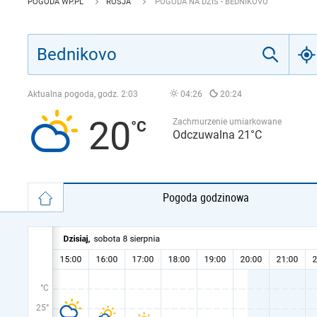
POGODA WP.PL
ROSJA
POGODA NA DZIŚ - BEDNIKOVO
Aktualna pogoda, godz.
2:03
04:26
20:24
20
Zachmurzenie umiarkowane
Odczuwalna 21°C
Pogoda godzinowa
°C
25°