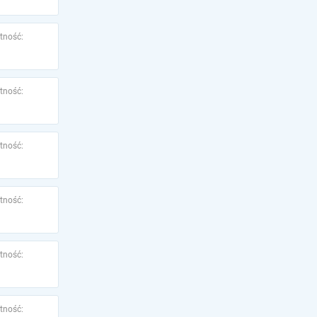
tność:
tność:
tność:
tność:
tność:
tność: