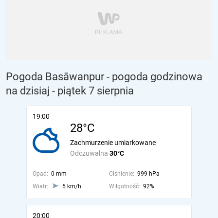
Pogoda Basāwanpur - pogoda godzinowa
na dzisiaj
- piątek 7 sierpnia
19:00
28°C
Zachmurzenie umiarkowane
Odczuwalna
30°C
Opad:
0 mm
Ciśnienie:
999 hPa
Wiatr:
5 km/h
Wilgotność:
92%
20:00