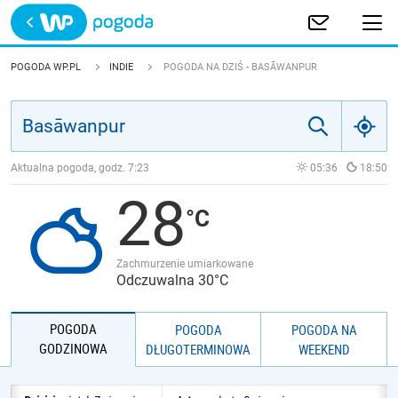
Trwa ładowanie
POLSKA
POGODA WP.PL
INDIE
POGODA NA DZIŚ - BASĀWANPUR
EUROPA
ŚWIAT
Aktualna pogoda, godz.
7:23
05:36
18:50
28
JAKOŚĆ POWIETRZA
Zachmurzenie umiarkowane
Odczuwalna 30°C
POGODA
POGODA
POGODA NA
GODZINOWA
DŁUGOTERMINOWA
WEEKEND