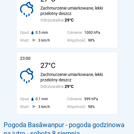
Zachmurzenie umiarkowane, lekki
przelotny deszcz
Odczuwalna
29°C
Opad:
0.5 mm
Ciśnienie:
1000 hPa
Wiatr:
3 km/h
Wilgotność:
98%
23:00
27°C
Zachmurzenie umiarkowane, lekki
przelotny deszcz
Odczuwalna
29°C
Opad:
0.1 mm
Ciśnienie:
999 hPa
Wiatr:
3 km/h
Wilgotność:
98%
Pogoda Basāwanpur - pogoda godzinowa
na jutro
- sobota 8 sierpnia