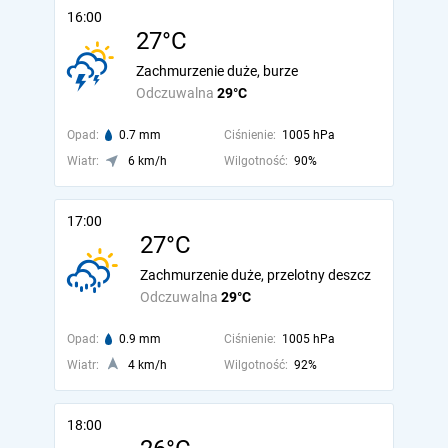
16:00
27°C
Zachmurzenie duże, burze
Odczuwalna
29°C
Opad:
0.7 mm
Ciśnienie:
1005 hPa
Wiatr:
6 km/h
Wilgotność:
90%
17:00
27°C
Zachmurzenie duże, przelotny deszcz
Odczuwalna
29°C
Opad:
0.9 mm
Ciśnienie:
1005 hPa
Wiatr:
4 km/h
Wilgotność:
92%
18:00