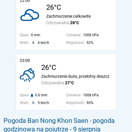
22:00
26°C
Zachmurzenie całkowite
Odczuwalna
28°C
Opad:
0 mm
Ciśnienie:
1008 hPa
Wiatr:
6 km/h
Wilgotność:
92%
23:00
26°C
Zachmurzenie duże, przelotny deszcz
Odczuwalna
27°C
Opad:
0.6 mm
Ciśnienie:
1008 hPa
Wiatr:
5 km/h
Wilgotność:
93%
Pogoda Ban Nong Khon Saen - pogoda
godzinowa na pojutrze
- 9 sierpnia