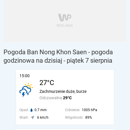
Pogoda Ban Nong Khon Saen - pogoda
godzinowa na dzisiaj
- piątek 7 sierpnia
15:00
27°C
Zachmurzenie duże, burze
Odczuwalna
29°C
Opad:
0.7 mm
Ciśnienie:
1005 hPa
Wiatr:
6 km/h
Wilgotność:
89%