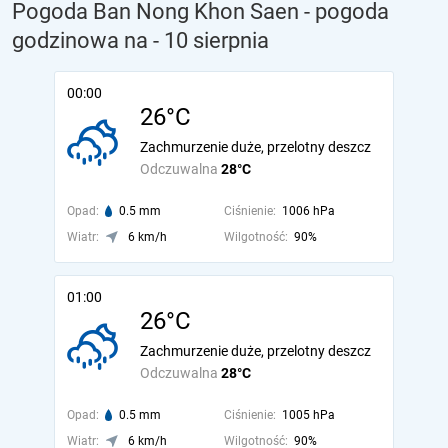
Pogoda Ban Nong Khon Saen - pogoda
godzinowa na
- 10 sierpnia
00:00
26°C
Zachmurzenie duże, przelotny deszcz
Odczuwalna
28°C
Opad:
0.5 mm
Ciśnienie:
1006 hPa
Wiatr:
6 km/h
Wilgotność:
90%
01:00
26°C
Zachmurzenie duże, przelotny deszcz
Odczuwalna
28°C
Opad:
0.5 mm
Ciśnienie:
1005 hPa
Wiatr:
6 km/h
Wilgotność:
90%