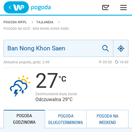
Trwa ładowanie
POLSKA
POGODA WP.PL
TAJLANDIA
POGODA NA DZIŚ - BAN NONG KHON SAEN
EUROPA
ŚWIAT
Aktualna pogoda, godz.
2:49
05:50
18:40
JAKOŚĆ POWIETRZA
27
Zachmurzenie duże, burze
Odczuwalna 29°C
POGODA
POGODA
POGODA NA
GODZINOWA
DŁUGOTERMINOWA
WEEKEND