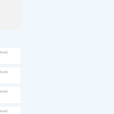
tność:
tność:
tność:
tność: