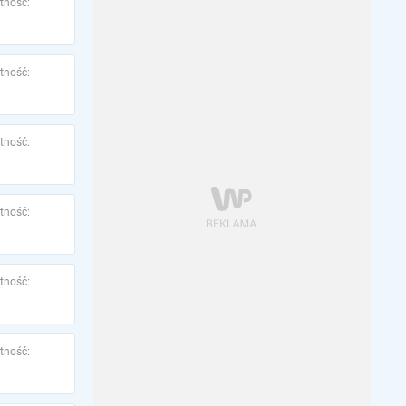
tność:
tność:
tność:
tność:
tność:
tność: