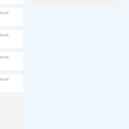
tność:
tność:
tność:
tność: