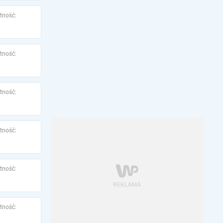
tność:
tność:
tność:
tność:
tność:
tność: