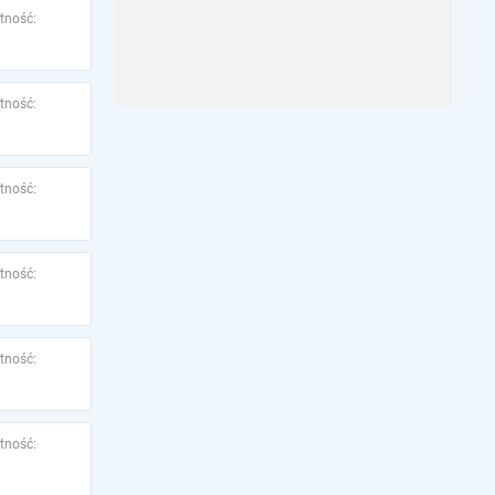
tność:
tność:
tność:
tność:
tność:
tność: