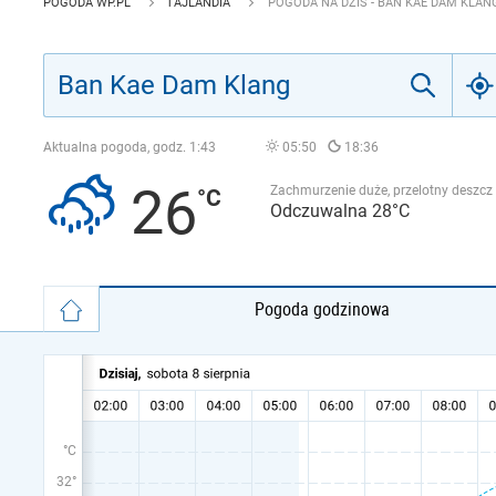
POGODA WP.PL
TAJLANDIA
POGODA NA DZIŚ - BAN KAE DAM KLAN
Aktualna pogoda, godz.
1:43
05:50
18:36
26
Zachmurzenie duże, przelotny deszcz
Odczuwalna 28°C
Pogoda godzinowa
°C
32°