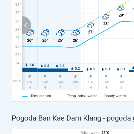
31°
30°
29°
28°
27°
26°
25°
24°
km/h
Temperatura
Temp. odczuwalna
Opady w mm:
Pogoda Ban Kae Dam Klang - pogoda g
Odczuwalna
28°C